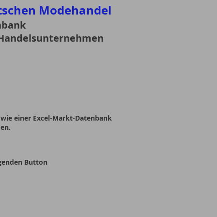
tschen Modehandel
nbank
0 Handelsunternehmen
owie einer Excel-Markt-Datenbank
en.
lgenden Button