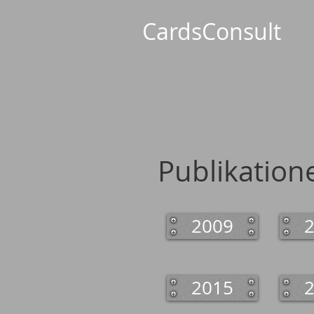
CardsConsult
Publikation
2009
2015